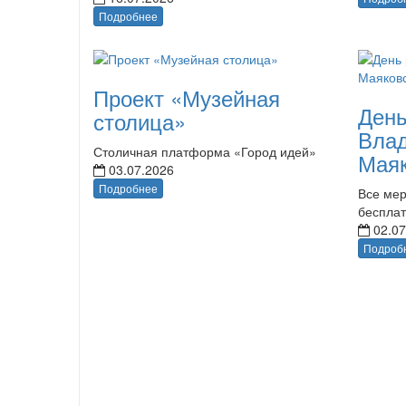
Подробнее
Проект «Музейная
День
столица»
Вла
Столичная платформа «Город идей»
Маяк
03.07.2026
Подробнее
Все мер
беспла
02.07
Подроб