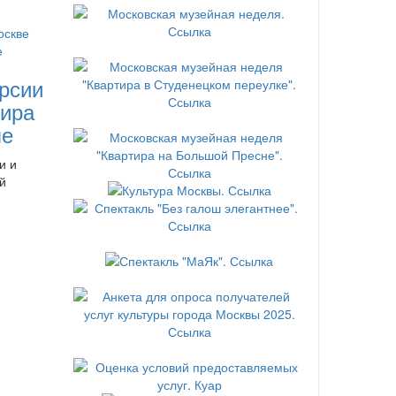
рсии
ира
ле
и и
й