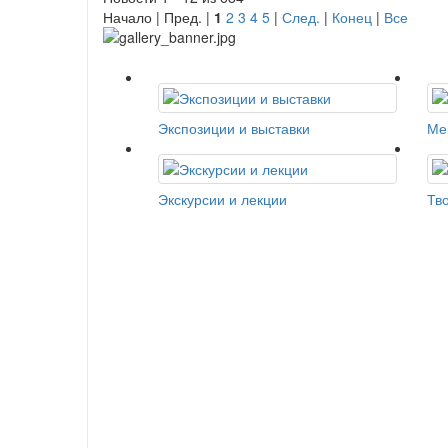
Начало | Пред. |
1
2
3
4
5
|
След.
|
Конец
|
Все
Экспозиции и выставки
Ме
Экскурсии и лекции
Тв