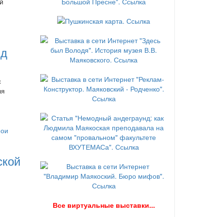
й
нд
с
ля
ской
В
се виртуальные выставки...