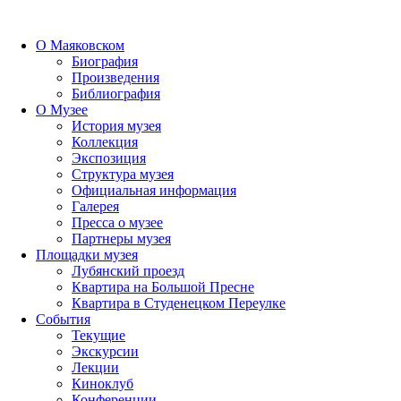
О Маяковском
Биография
Произведения
Библиография
О Музее
История музея
Коллекция
Экспозиция
Структура музея
Официальная информация
Галерея
Пресса о музее
Партнеры музея
Площадки музея
Лубянский проезд
Квартира на Большой Пресне
Квартира в Студенецком Переулке
События
Текущие
Экскурсии
Лекции
Киноклуб
Конференции