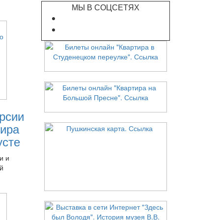
МЫ В СОЦСЕТЯХ
рсии
ира
усте
и и
й