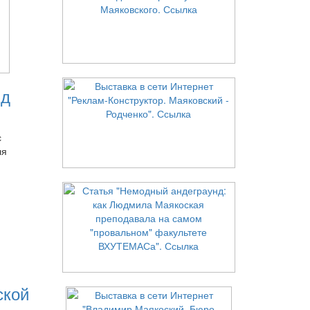
нд
с
ля
ской