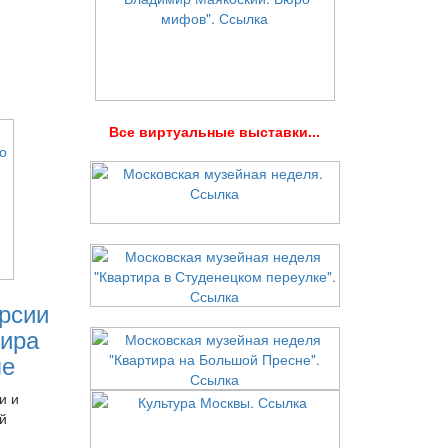
В
се виртуальные выставки...
рсии
ира
ле
и и
й