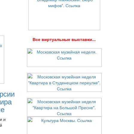
В
се виртуальные выставки...
рсии
ира
ле
и и
й