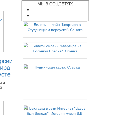
МЫ В СОЦСЕТЯХ
рсии
ира
усте
и и
й