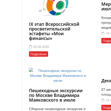
Мер
июл
Конце
прогр
IX этап Всероссийской
медл
просветительской
эстафеты «Мои
16.
финансы»
Подр
25.06.2026
Подробнее
Ден
27 ию
Пешеходные экскурсии
площ
по Москве Владимира
Маяковского в июле
15.
Подр
Сборные пешеходные экскурсии и