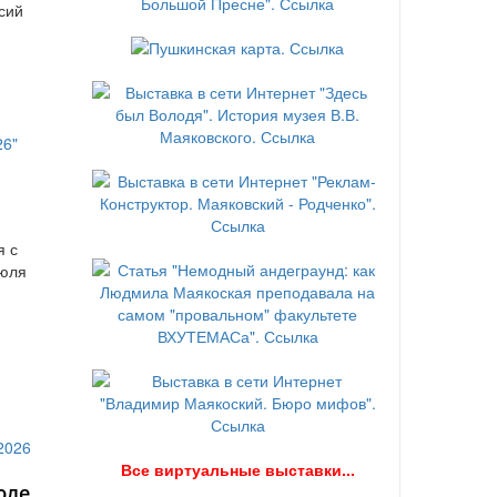
сий
я с
июля
В
се виртуальные выставки...
юле