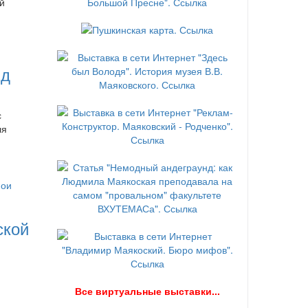
й
нд
с
ля
ской
В
се виртуальные выставки...