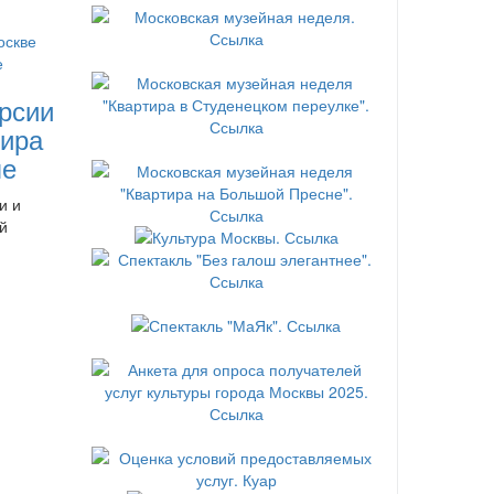
рсии
ира
ле
и и
й