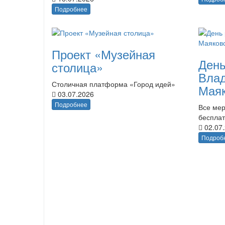
Подробнее
Проект «Музейная
День
столица»
Вла
Столичная платформа «Город идей»
Маяк
03.07.2026
Подробнее
Все мер
беспла
02.07
Подроб