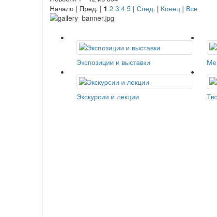
Начало | Пред. |
1
2
3
4
5
|
След.
|
Конец
|
Все
Экспозиции и выставки
Ме
Экскурсии и лекции
Тв