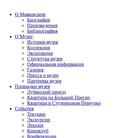
О Маяковском
Биография
Произведения
Библиография
О Музее
История музея
Коллекция
Экспозиция
Структура музея
Официальная информация
Галерея
Пресса о музее
Партнеры музея
Площадки музея
Лубянский проезд
Квартира на Большой Пресне
Квартира в Студенецком Переулке
События
Текущие
Экскурсии
Лекции
Киноклуб
Конференции