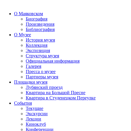
О Маяковском
Биография
Произведения
Библиография
О Музее
История музея
Коллекция
Экспозиция
Структура музея
Официальная информация
Галерея
Пресса о музее
Партнеры музея
Площадки музея
Лубянский проезд
Квартира на Большой Пресне
Квартира в Студенецком Переулке
События
Текущие
Экскурсии
Лекции
Киноклуб
Конференции