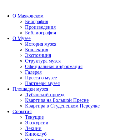
О Маяковском
Биография
Произведения
Библиография
О Музее
История музея
Коллекция
Экспозиция
Структура музея
Официальная информация
Галерея
Пресса о музее
Партнеры музея
Площадки музея
Лубянский проезд
Квартира на Большой Пресне
Квартира в Студенецком Переулке
События
Текущие
Экскурсии
Лекции
Киноклуб
Конференции