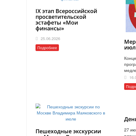
IX этап Всероссийской
просветительской
эстафеты «Мои
финансы»
25.06.2026
Мер
июл
Подробнее
Конце
прогр
медл
16.
Подр
Ден
27 ию
Пешеходные экскурсии
площ