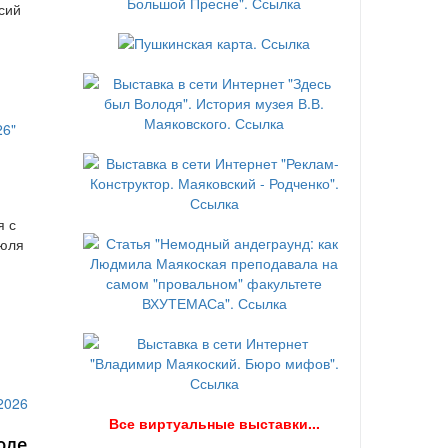
сий
я с
июля
В
се виртуальные выставки...
юле