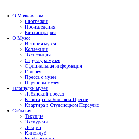
О Маяковском
Биография
Произведения
Библиография
О Музее
История музея
Коллекция
Экспозиция
Структура музея
Официальная информация
Галерея
Пресса о музее
Партнеры музея
Площадки музея
Лубянский проезд
Квартира на Большой Пресне
Квартира в Студенецком Переулке
События
Текущие
Экскурсии
Лекции
Киноклуб
Конференции