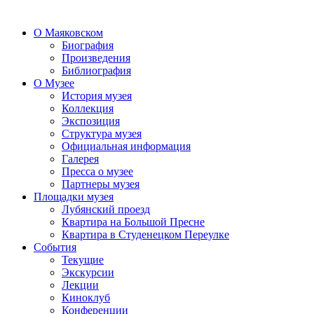
О Маяковском
Биография
Произведения
Библиография
О Музее
История музея
Коллекция
Экспозиция
Структура музея
Официальная информация
Галерея
Пресса о музее
Партнеры музея
Площадки музея
Лубянский проезд
Квартира на Большой Пресне
Квартира в Студенецком Переулке
События
Текущие
Экскурсии
Лекции
Киноклуб
Конференции