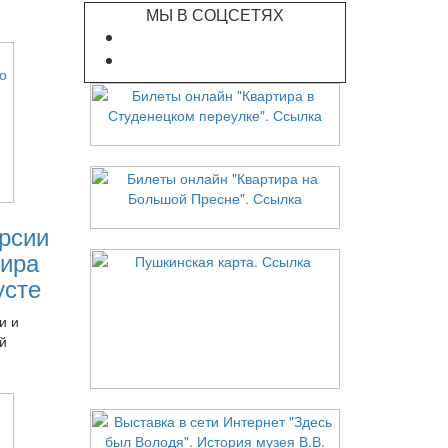
МЫ В СОЦСЕТЯХ
рсии
ира
усте
и и
й