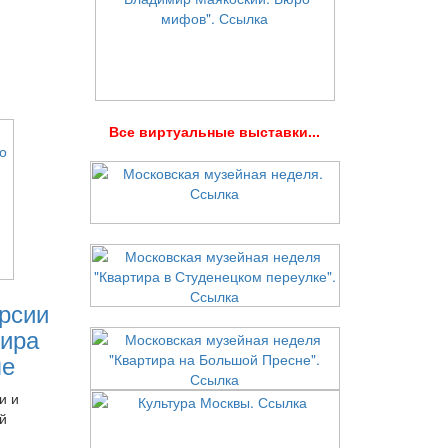
В
се виртуальные выставки...
рсии
ира
ле
и и
й