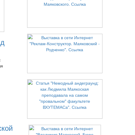
нд
с
ля
ской