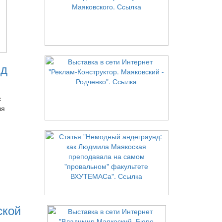
нд
с
ля
ской