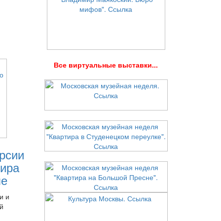
В
се виртуальные выставки...
рсии
ира
ле
и и
й