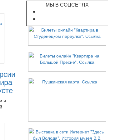
МЫ В СОЦСЕТЯХ
рсии
ира
усте
и и
й