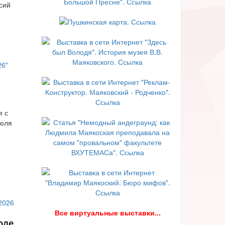
сий
я с
июля
В
се виртуальные выставки...
юле