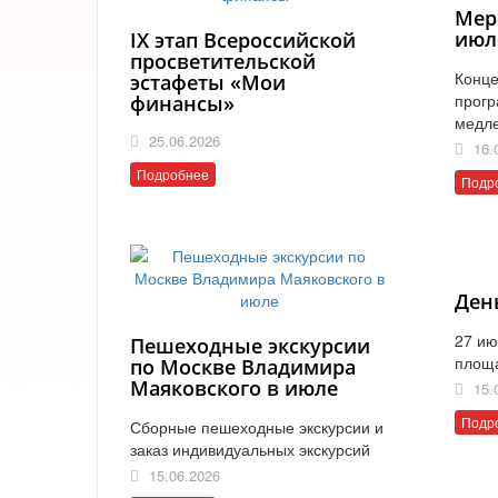
Мер
июл
IX этап Всероссийской
просветительской
Конце
эстафеты «Мои
прогр
финансы»
медл
25.06.2026
16.
Подробнее
Подр
Ден
27 ию
Пешеходные экскурсии
площ
по Москве Владимира
Маяковского в июле
15.
Подр
Сборные пешеходные экскурсии и
заказ индивидуальных экскурсий
15.06.2026