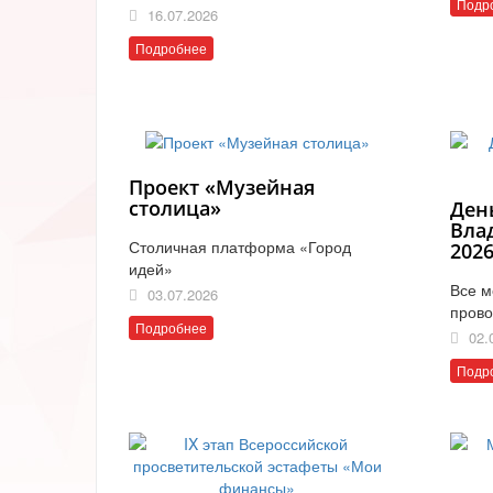
Подр
16.07.2026
Подробнее
Проект «Музейная
столица»
Ден
Вла
Столичная платформа «Город
202
идей»
Все м
03.07.2026
прово
Подробнее
02.
Подр