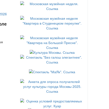
юле
ея