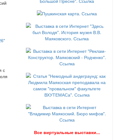
сий
я с
июля
В
се виртуальные выставки...