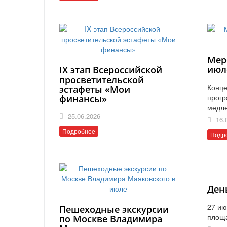
Мер
июл
IX этап Всероссийской
просветительской
Конце
эстафеты «Мои
прогр
финансы»
медл
25.06.2026
16.
Подробнее
Подр
Ден
27 ию
Пешеходные экскурсии
площ
по Москве Владимира