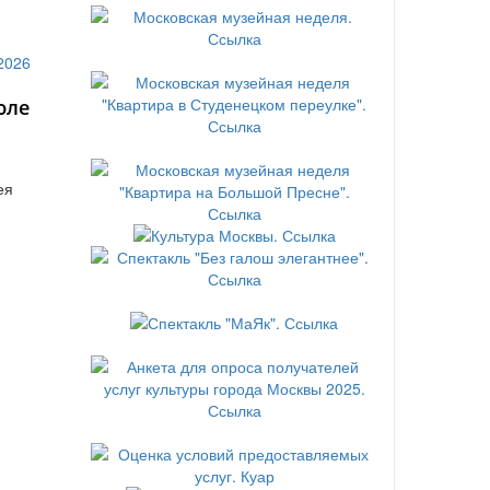
юле
ея