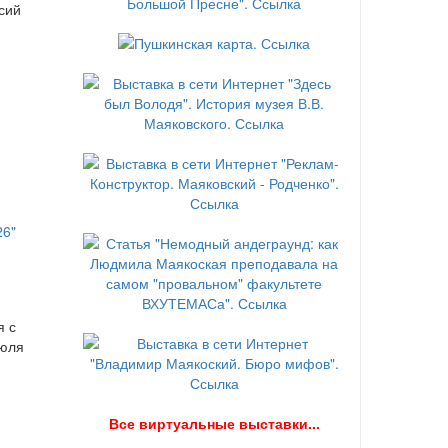
сий
я с
июля
В
се виртуальные выставки...