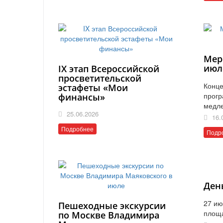
Мер
июл
IX этап Всероссийской
просветительской
Конце
эстафеты «Мои
прогр
финансы»
медл
25.06.2026
16.
Подробнее
Подр
Ден
27 ию
Пешеходные экскурсии
площ
по Москве Владимира