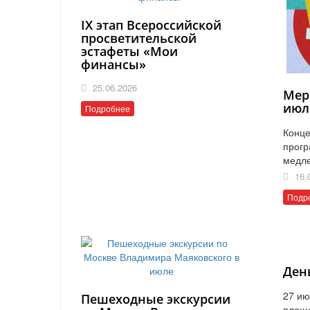
IX этап Всероссийской
просветительской
эстафеты «Мои
финансы»
25.06.2026
Мер
июл
Подробнее
Конце
прогр
медл
16.
Подр
Ден
27 ию
Пешеходные экскурсии
площ