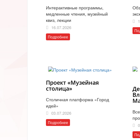
Интерактивные программы,
Обз
медленные чтения, музейный
экс
квиз, лекции
1
16.07.2026
По
Подробнее
Проект «Музейная
столица»
Де
Вл
Столичная платформа «Город
Ма
идей»
Все
03.07.2026
про
Подробнее
0
По