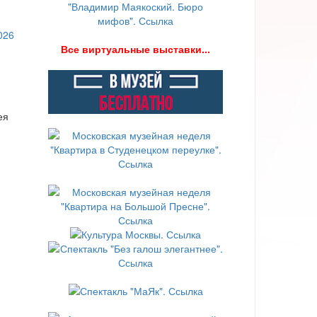
В
се виртуальные выставки...
ея