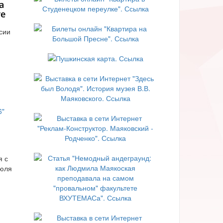
а
те
сии
я с
июля