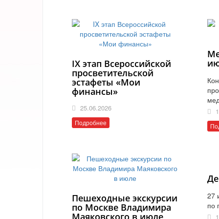
Ме
ию
IX этап Всероссийской
просветительской
Кон
эстафеты «Мои
про
финансы»
мед
25.06.2026
1
Подробнее
По
Де
27 
Пешеходные экскурсии
по 
по Москве Владимира
Маяковского в июле
1