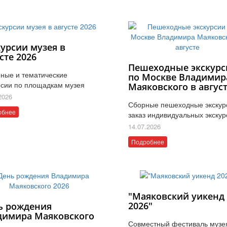
курсии музея в
сте 2026
Пешеходные экскурс
ные и тематические
по Москве Владимир
рсии по площадкам музея
Маяковского в авгус
2026
Сборные пешеходные экскур
обнее
заказ индивидуальных экскур
14.07.2026
Подробнее
"Маяковский уикенд
2026"
ь рождения
димира Маяковского
Совместный фестиваль музе
6