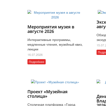
Экс
авгу
Мероприятия музея в
августе 2026
Обзор
Интерактивные программы,
экску
медленные чтения, музейный квиз,
15.07.
лекции
Подр
16.07.2026
Подробнее
Проект «Музейная
столица»
Ден
Вла
Столичная платформа «Город
202