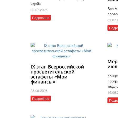
идей»
Все м
03.07.2026
прово
Подробнее
02.07.
Подр
Мер
июл
IX этап Всероссийской
просветительской
Конце
эстафеты «Мои
прогр
финансы»
медле
25.06.2026
16.06.
Подробнее
Подр