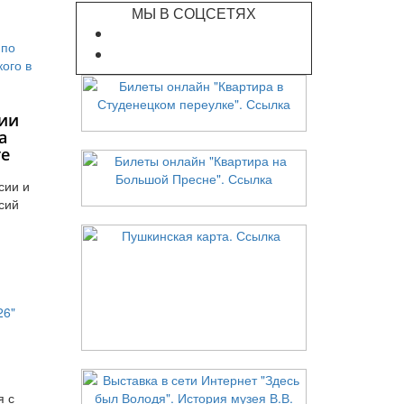
МЫ В СОЦСЕТЯХ
ии
а
те
сии и
сий
я с