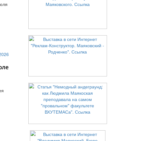
июля
юле
ея