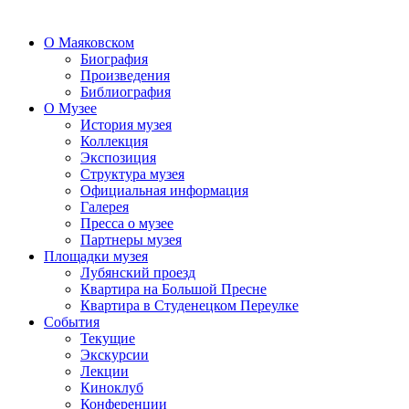
О Маяковском
Биография
Произведения
Библиография
О Музее
История музея
Коллекция
Экспозиция
Структура музея
Официальная информация
Галерея
Пресса о музее
Партнеры музея
Площадки музея
Лубянский проезд
Квартира на Большой Пресне
Квартира в Студенецком Переулке
События
Текущие
Экскурсии
Лекции
Киноклуб
Конференции