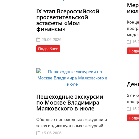
Мер
июл
IX этап Всероссийской
просветительской
Конце
эстафеты «Мои
прогр
финансы»
медл
25.06.2026
16.
Подробнее
Подр
Ден
27 ию
Пешеходные экскурсии
площ
по Москве Владимира
Маяковского в июле
15.
Подр
Сборные пешеходные экскурсии и
заказ индивидуальных экскурсий
15.06.2026