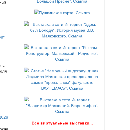
сий
я с
июля
В
се виртуальные выставки...
юле