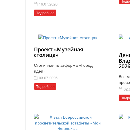
Подр
16.07.2026
Подробнее
Проект «Музейная
столица»
Ден
Вла
Столичная платформа «Город
202
идей»
Все м
03.07.2026
прово
Подробнее
02.
Подр