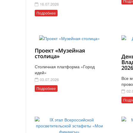
Подр
16.07.2026
Подробнее
Проект «Музейная
столица»
Ден
Вла
Столичная платформа «Город
202
идей»
Все м
03.07.2026
прово
Подробнее
02.
Подр