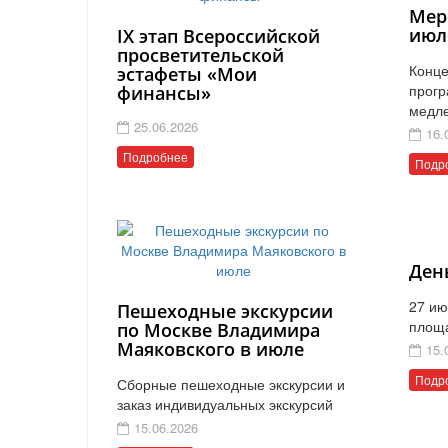
Мер
июл
IX этап Всероссийской
просветительской
Конце
эстафеты «Мои
прогр
финансы»
медл
25.06.2026
16.
Подробнее
Подр
Ден
27 ию
Пешеходные экскурсии
площ
по Москве Владимира
Маяковского в июле
15.
Подр
Сборные пешеходные экскурсии и
заказ индивидуальных экскурсий
15.06.2026