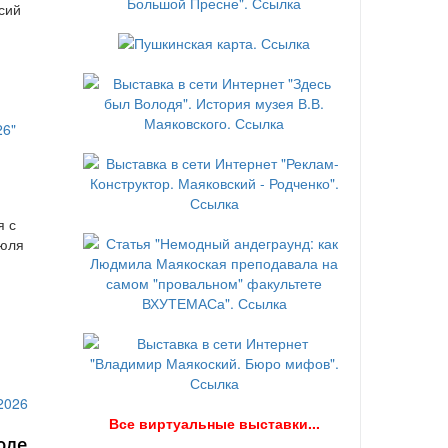
сий
я с
июля
В
се виртуальные выставки...
юле