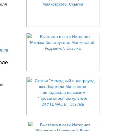
июля
юле
ея