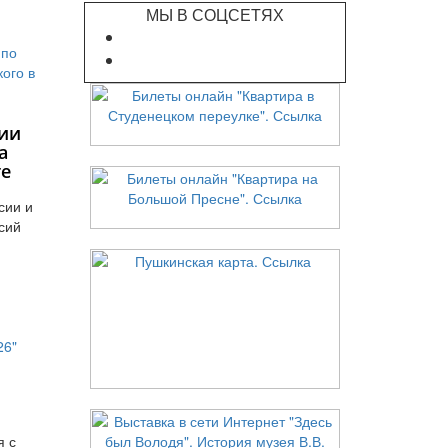
МЫ В СОЦСЕТЯХ
ии
а
те
сии и
сий
я с