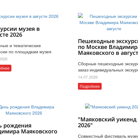
курсии музея в
сте 2026
Пешеходные экскурс
ные и тематические
по Москве Владимир
рсии по площадкам музея
Маяковского в авгус
2026
Сборные пешеходные экскур
обнее
заказ индивидуальных экскур
14.07.2026
Подробнее
"Маяковский уикенд
2026"
ь рождения
димира Маяковского
Совместный фестиваль музе
6