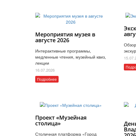
Экс
авгу
Мероприятия музея в
августе 2026
Обзор
Интерактивные программы,
экску
медленные чтения, музейный квиз,
15.07.
лекции
Подр
16.07.2026
Подробнее
Проект «Музейная
столица»
Ден
Вла
Столичная платформа «Город
202