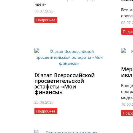
идей»
Все м
03.07.2026
прово
Подробнее
02.07.
Подр
Мер
июл
IX этап Всероссийской
просветительской
Конце
эстафеты «Мои
прогр
финансы»
медле
25.06.2026
16.06.
Подробнее
Подр