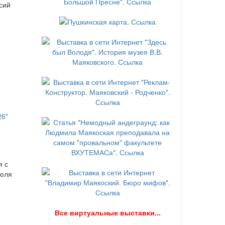
сий
я с
июля
В
се виртуальные выставки...