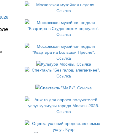
юле
ея