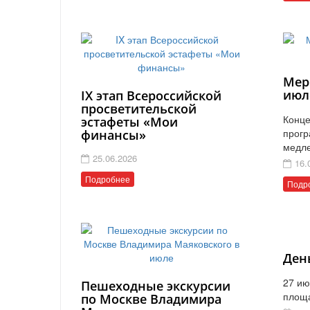
Мер
июл
IX этап Всероссийской
просветительской
Конце
эстафеты «Мои
прогр
финансы»
медл
25.06.2026
16.
Подробнее
Подр
Ден
27 ию
Пешеходные экскурсии
площ
по Москве Владимира