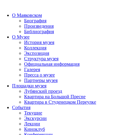
О Маяковском
Биография
Произведения
Библиография
О Музее
История музея
Коллекция
Экспозиция
Структура музея
Официальная информация
Галерея
Пресса о музее
Партнеры музея
Площадки музея
Лубянский проезд
Квартира на Большой Пресне
Квартира в Студенецком Переулке
События
Текущие
Экскурсии
Лекции
Киноклуб
Конференции