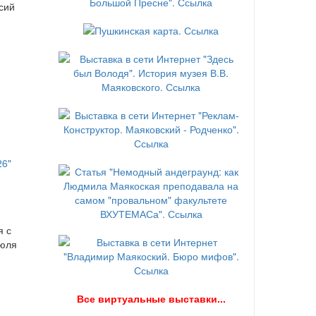
сий
я с
июля
В
се виртуальные выставки...