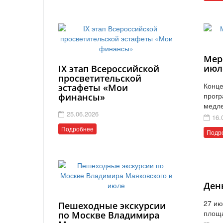
Мер
июл
IX этап Всероссийской
просветительской
Конце
эстафеты «Мои
прогр
финансы»
медл
25.06.2026
16.
Подробнее
Подр
Ден
27 ию
Пешеходные экскурсии
площ
по Москве Владимира