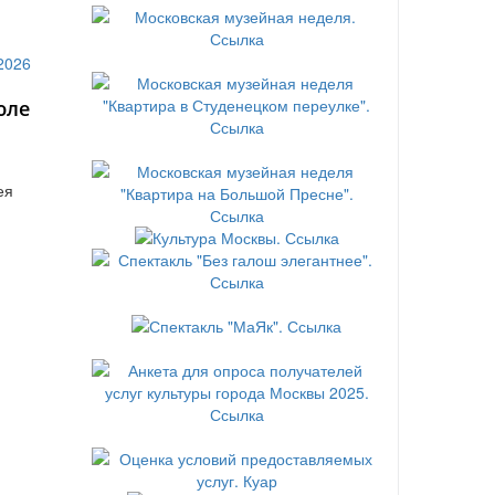
юле
ея