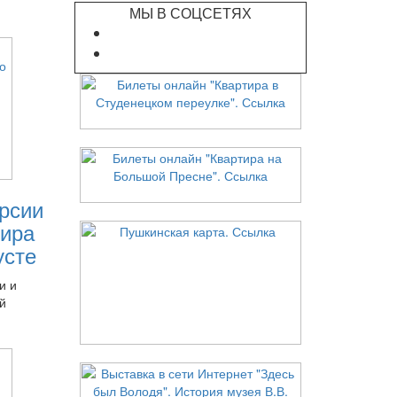
МЫ В СОЦСЕТЯХ
рсии
ира
усте
и и
й