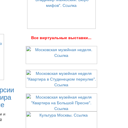
В
се виртуальные выставки...
рсии
ира
ле
и и
й