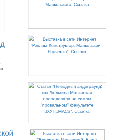
нд
с
ля
ской