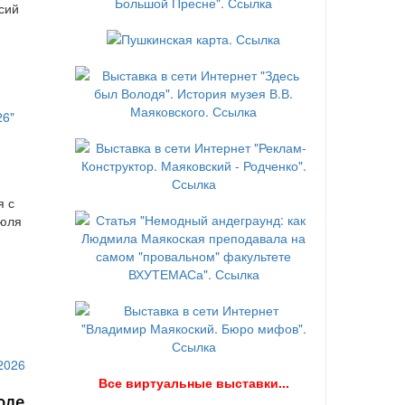
сий
я с
июля
В
се виртуальные выставки...
юле