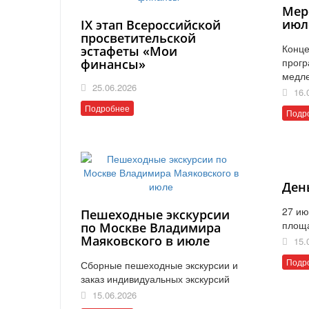
Мер
июл
IX этап Всероссийской
просветительской
Конце
эстафеты «Мои
прогр
финансы»
медл
25.06.2026
16.
Подробнее
Подр
Ден
27 ию
Пешеходные экскурсии
площ
по Москве Владимира
Маяковского в июле
15.
Подр
Сборные пешеходные экскурсии и
заказ индивидуальных экскурсий
15.06.2026