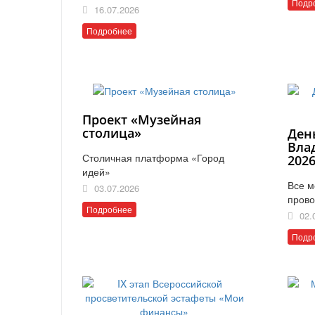
Подр
16.07.2026
Подробнее
Проект «Музейная
столица»
Ден
Вла
Столичная платформа «Город
202
идей»
Все м
03.07.2026
прово
Подробнее
02.
Подр