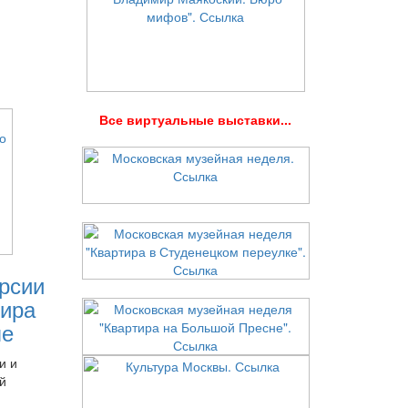
В
се виртуальные выставки...
рсии
ира
ле
и и
й