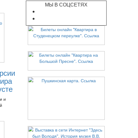
МЫ В СОЦСЕТЯХ
рсии
ира
усте
и и
й