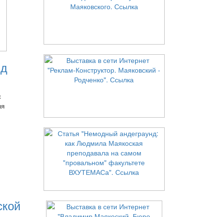
нд
с
ля
ской