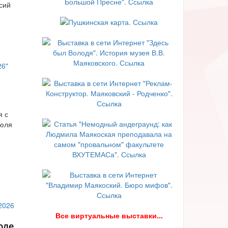
сий
я с
июля
В
се виртуальные выставки...
юле