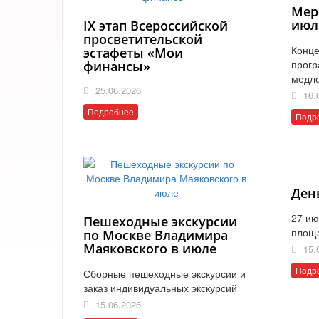
Мер
июл
IX этап Всероссийской
просветительской
Конце
эстафеты «Мои
прогр
финансы»
медл
25.06.2026
16.
Подробнее
Подр
Ден
27 ию
Пешеходные экскурсии
площ
по Москве Владимира
Маяковского в июле
15.
Подр
Сборные пешеходные экскурсии и
заказ индивидуальных экскурсий
15.06.2026