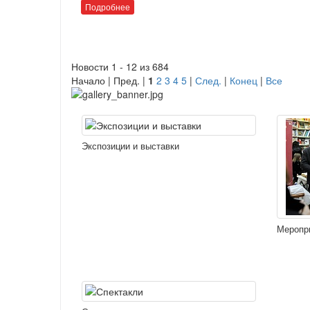
Подробнее
Новости 1 - 12 из 684
Начало | Пред. |
1
2
3
4
5
|
След.
|
Конец
|
Все
Экспозиции и выставки
Меропр