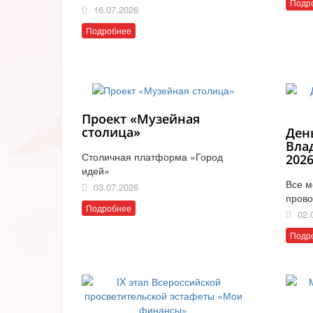
Подр
16.07.2026
Подробнее
Проект «Музейная
столица»
Ден
Вла
Столичная платформа «Город
202
идей»
Все м
03.07.2026
прово
Подробнее
02.
Подр