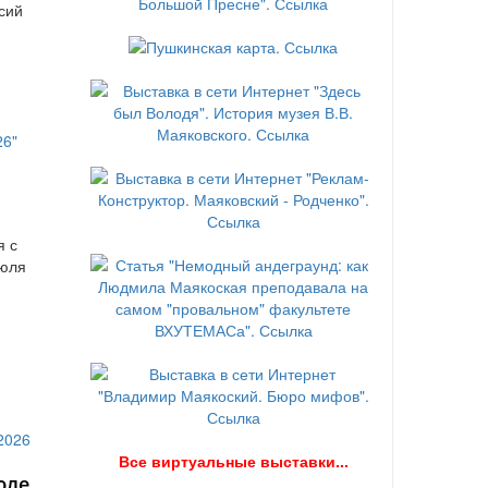
сий
я с
июля
В
се виртуальные выставки...
юле