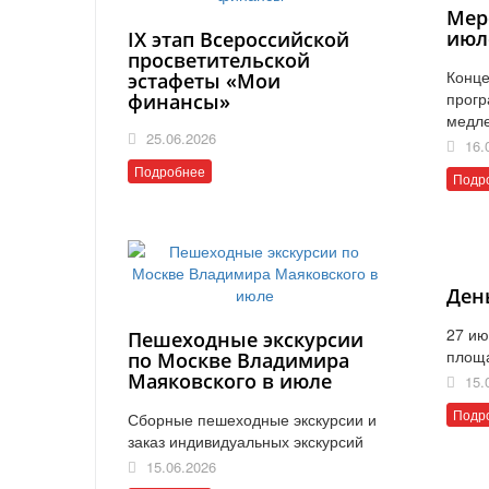
Мер
июл
IX этап Всероссийской
просветительской
Конце
эстафеты «Мои
прогр
финансы»
медл
25.06.2026
16.
Подробнее
Подр
Ден
27 ию
Пешеходные экскурсии
площ
по Москве Владимира
Маяковского в июле
15.
Подр
Сборные пешеходные экскурсии и
заказ индивидуальных экскурсий
15.06.2026