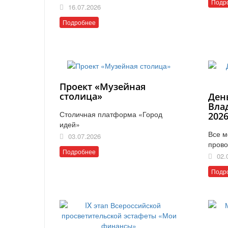
Подр
16.07.2026
Подробнее
Проект «Музейная
столица»
Ден
Вла
Столичная платформа «Город
202
идей»
Все м
03.07.2026
прово
Подробнее
02.
Подр