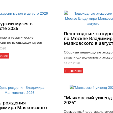
курсии музея в
сте 2026
Пешеходные экскурс
ные и тематические
по Москве Владимир
рсии по площадкам музея
Маяковского в авгус
2026
Сборные пешеходные экскур
обнее
заказ индивидуальных экскур
14.07.2026
Подробнее
"Маяковский уикенд
2026"
ь рождения
димира Маяковского
Совместный фестиваль музе
6