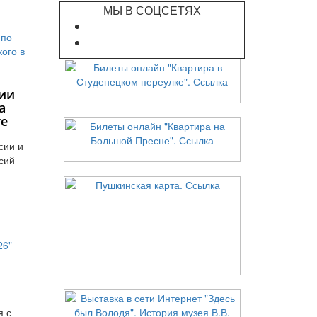
МЫ В СОЦСЕТЯХ
ии
а
те
сии и
сий
я с