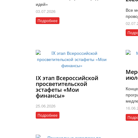
идей»
Все м
03.07.2026
прово
Подробнее
02.07.
Подр
Мер
июл
IX этап Всероссийской
просветительской
Конце
эстафеты «Мои
прогр
финансы»
медле
25.06.2026
16.06.
Подробнее
Подр