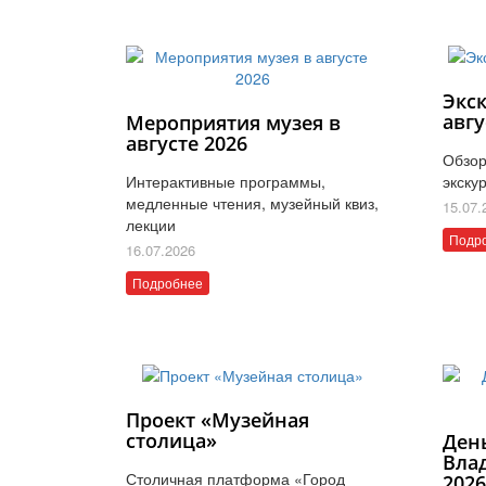
Экс
авгу
Мероприятия музея в
августе 2026
Обзор
Интерактивные программы,
экску
медленные чтения, музейный квиз,
15.07.
лекции
Подр
16.07.2026
Подробнее
Проект «Музейная
столица»
Ден
Вла
Столичная платформа «Город
202