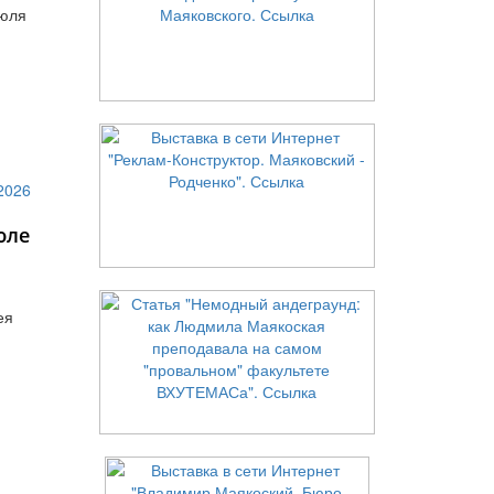
июля
юле
ея