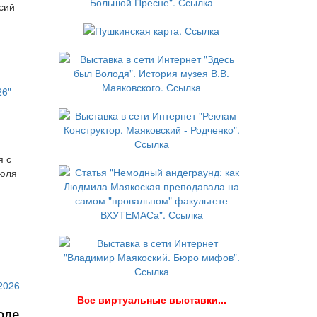
сий
я с
июля
В
се виртуальные выставки...
юле