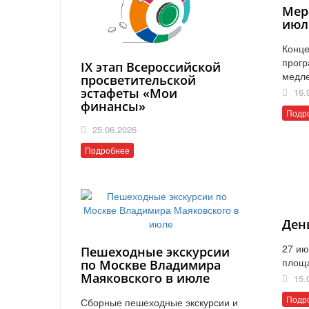
Мер
июл
Конце
прогр
IX этап Всероссийской
медл
просветительской
эстафеты «Мои
16.
финансы»
Подр
25.06.2026
Подробнее
Ден
27 ию
Пешеходные экскурсии
площ
по Москве Владимира
Маяковского в июле
15.
Подр
Сборные пешеходные экскурсии и