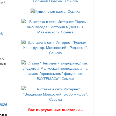
сий
я с
июля
В
се виртуальные выставки...
юле