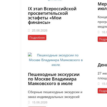
Мер
июл
IX этап Всероссийской
просветительской
Конце
эстафеты «Мои
прогр
финансы»
медл
25.06.2026
16.
Подробнее
Подр
Ден
27 ию
Пешеходные экскурсии
площ
по Москве Владимира
Маяковского в июле
15.
Подр
Сборные пешеходные экскурсии и
заказ индивидуальных экскурсий
15.06.2026