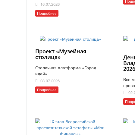
Подр
16.07.2026
Подробнее
Проект «Музейная
столица»
Ден
Вла
Столичная платформа «Город
202
идей»
Все м
03.07.2026
прово
Подробнее
02.
Подр