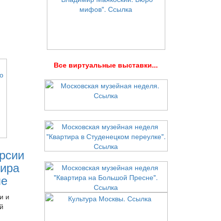
В
се виртуальные выставки...
рсии
ира
ле
и и
й