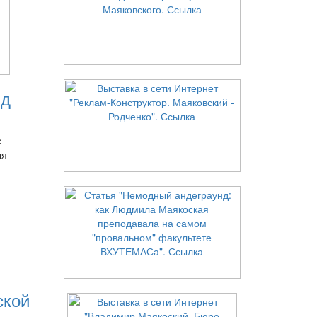
нд
с
ля
ской