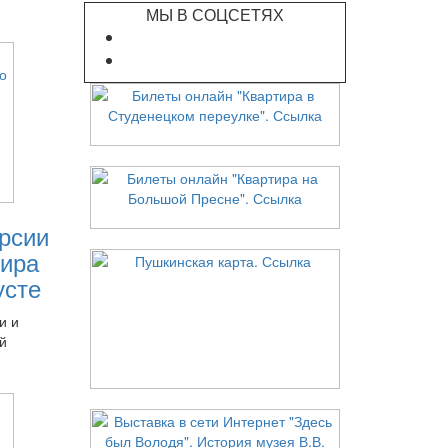
МЫ В СОЦСЕТЯХ
рсии
ира
усте
и и
й