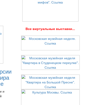
В
се виртуальные выставки...
рсии
ира
ле
и и
й