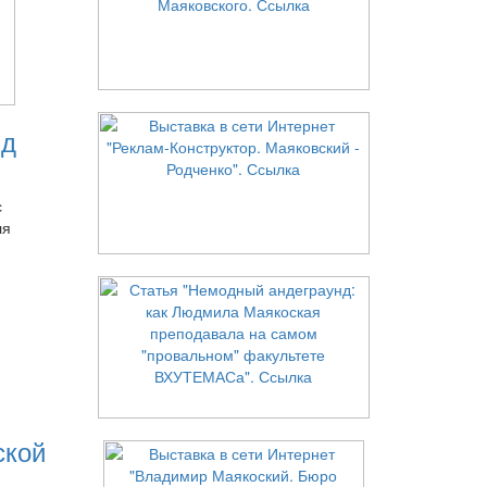
нд
с
ля
ской