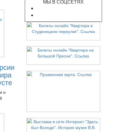
МЫ В СОЦСЕТЯХ
рсии
ира
усте
и и
й