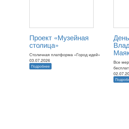
Проект «Музейная
День
столица»
Вла
Маяк
Столичная платформа «Город идей»
03.07.2026
Все мер
Подробнее
беспла
02.07.2
Подроб