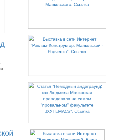
нд
с
ля
ской