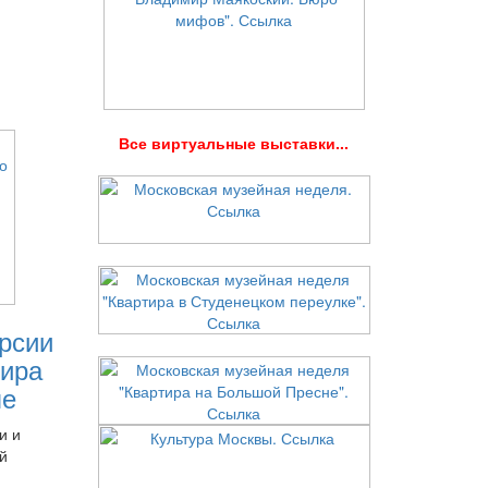
В
се виртуальные выставки...
рсии
ира
ле
и и
й