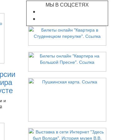
МЫ В СОЦСЕТЯХ
рсии
ира
усте
и и
й