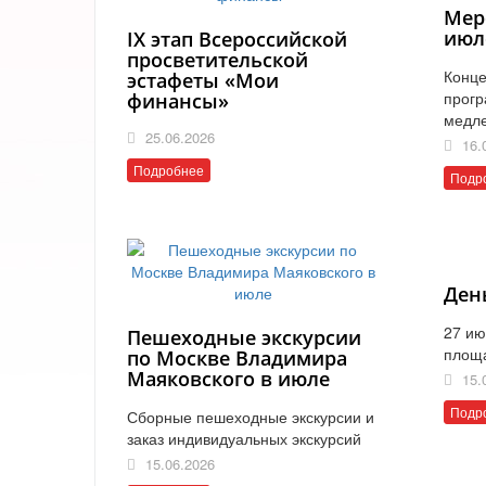
Мер
июл
IX этап Всероссийской
просветительской
Конце
эстафеты «Мои
прогр
финансы»
медл
25.06.2026
16.
Подробнее
Подр
Ден
27 ию
Пешеходные экскурсии
площ
по Москве Владимира
Маяковского в июле
15.
Подр
Сборные пешеходные экскурсии и
заказ индивидуальных экскурсий
15.06.2026