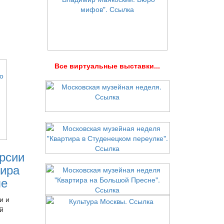
В
се виртуальные выставки...
рсии
ира
ле
и и
й