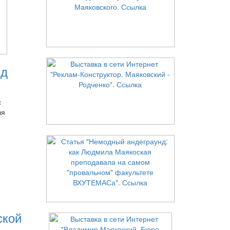
нд
с
ля
ской