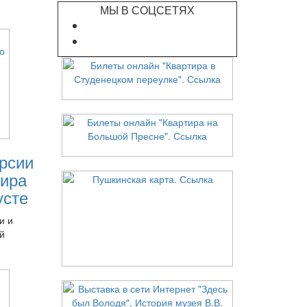
МЫ В СОЦСЕТЯХ
рсии
ира
усте
и и
й