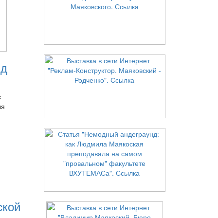
нд
с
ля
ской