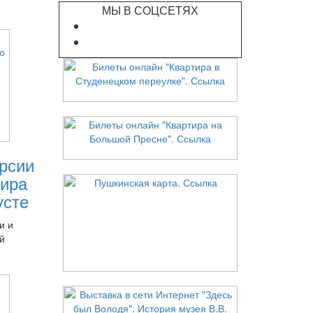
МЫ В СОЦСЕТЯХ
рсии
ира
усте
и и
й