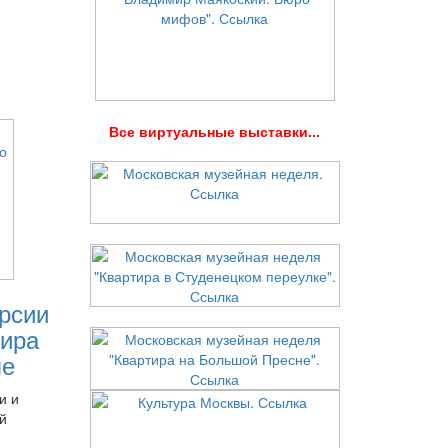
В
се виртуальные выставки...
рсии
ира
ле
и и
й