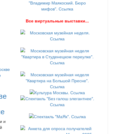
В
се виртуальные выставки...
ве
ле
и и
й