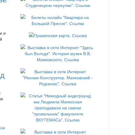
и и
й
нд
с
ля