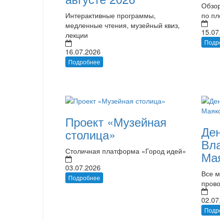
Обзор
Интерактивные программы,
по п
медленные чтения, музейный квиз,
15.07
лекции
Подр
16.07.2026
Подробнее
Проект «Музейная
Де
столица»
Вл
Столичная платформа «Город идей»
Мая
03.07.2026
Все 
Подробнее
пров
02.07
Подр