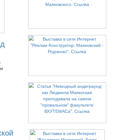
нд
с
ля
ской