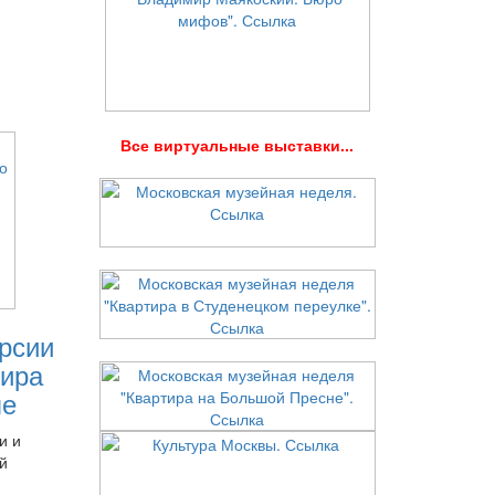
В
се виртуальные выставки...
рсии
ира
ле
и и
й