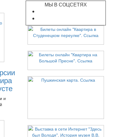
МЫ В СОЦСЕТЯХ
рсии
ира
усте
и и
й