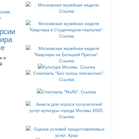
рсии
ира
ле
и и
й