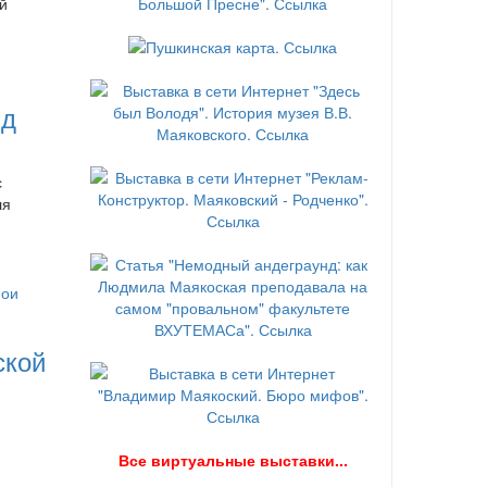
й
нд
с
ля
ской
В
се виртуальные выставки...