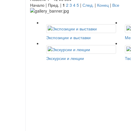
Начало | Пред. |
1
2
3
4
5
|
След.
|
Конец
|
Все
Экспозиции и выставки
Ме
Экскурсии и лекции
Тв