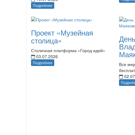
Подробнее
Проект «Музейная
День
столица»
Вла
Столичная платформа «Город идей»
Маяк
03.07.2026
Подробнее
Все мер
беспла
02.07
Подроб