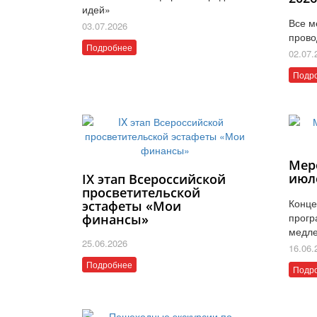
идей»
Все м
03.07.2026
прово
Подробнее
02.07.
Подр
Мер
июл
IX этап Всероссийской
просветительской
Конце
эстафеты «Мои
прогр
финансы»
медле
25.06.2026
16.06.
Подробнее
Подр