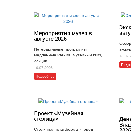
Экс
авгу
Мероприятия музея в
августе 2026
Обзор
Интерактивные программы,
экску
медленные чтения, музейный квиз,
15.07.
лекции
Подр
16.07.2026
Подробнее
Проект «Музейная
столица»
Ден
Вла
Столичная платформа «Город
202