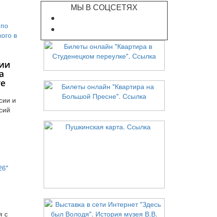
МЫ В СОЦСЕТЯХ
ии
а
те
сии и
сий
я с