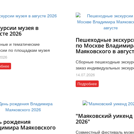
курсии музея в
сте 2026
Пешеходные экскурс
ные и тематические
по Москве Владимир
рсии по площадкам музея
Маяковского в авгус
2026
Сборные пешеходные экскур
обнее
заказ индивидуальных экскур
14.07.2026
Подробнее
"Маяковский уикенд
2026"
ь рождения
димира Маяковского
Совместный фестиваль музе
6