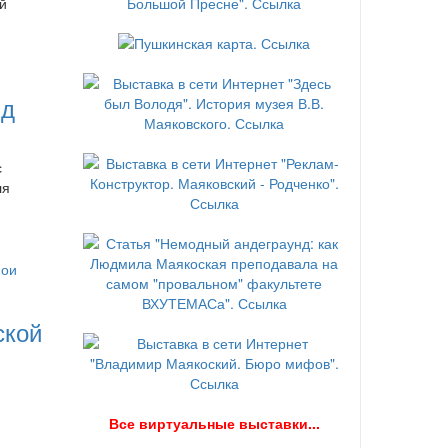
й
нд
с
ля
ской
В
се виртуальные выставки...