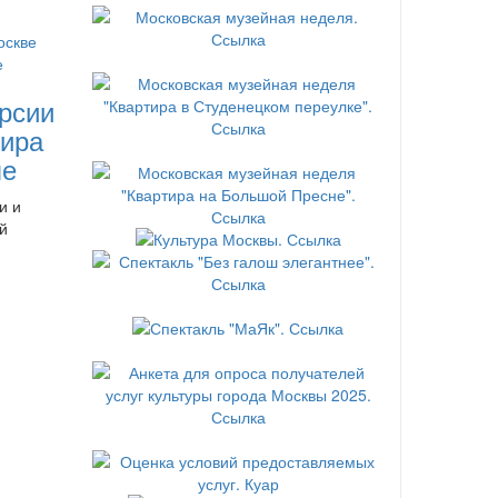
рсии
ира
ле
и и
й