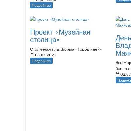
Подробнее
Проект «Музейная
День
столица»
Вла
Столичная платформа «Город идей»
Маяк
03.07.2026
Подробнее
Все мер
беспла
02.07
Подроб