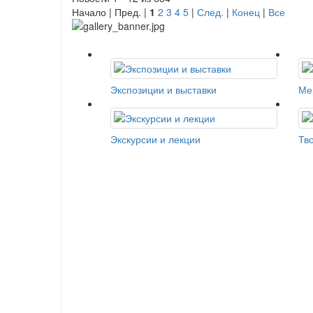
Начало | Пред. |
1
2
3
4
5
|
След.
|
Конец
|
Все
Экспозиции и выставки
Ме
Экскурсии и лекции
Тв