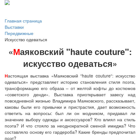
Главная страница
Выставки
Передвижные
Искусство одеваться
«
М
аяковский "haute couture":
искусство одеваться»
Н
астоящая выставка «Маяковский “haute couture“: искусство
одеваться» представляет историю становления стиля поэта,
трансформацию его образа – от желтой кофты до костюмов
«советского денди». Выставка приоткрывает завесу над
повседневной жизнью Владимира Маяковского, рассказывает,
каковы были его привычки и пристрастия, дает возможность
ответить на вопросы: был ли он модником, придавал ли
значение выбору одежды и аксессуаров? Кто влиял на стиль
поэта? И что стояло за неоднократной сменой имиджа? Что
составляло основу его гардероба? Какие бренды предпочитал
поэт?