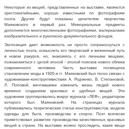
Некоторые из вещей, представленных на выставке, являются
хрестоматийными, хорошо известными по фотографиям
поэта. Другие будут показаны ценителям творчества
Маяковского в первый раз. Мемориальные предметы
дополняются многочисленными фотографиями, материалами
изобразительного и рукописно-документального фондов.
Экспозиция дает возможность не просто соприкоснуться с
личностью поэта, осмыслить его творческий и жизненный путь
в новом ракурсе, но, знакомясь с его личными вещами,
познакомиться с целой эпохой - эпохой поисков нового облика
современного человека. Часть выставки посвящена
становлению моды в 1920-е гг. Маяковский был тесно связан с
художниками-конструктивистами А. Родченко, В. Степановой,
Л. Поповой, мечтавшими изменить жизнь людей нового
времени созданием красивых и удобных вещей. Эти
художники группировались вокруг журнала «ЛЕФ», редактором
которого был Маяковский. На страницах журнала
публиковались теоретические статьи конструктивистов, модели
одежды для быта, производства и спорта. Поэт всячески
приветствовал развитие производства качественных красивых
вещей в стране. На выставке можно проследить, какие вещи