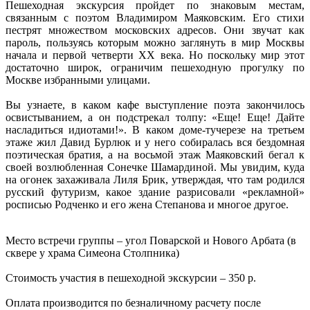
Пешеходная экскурсия пройдет по знаковым местам,
связанным с поэтом Владимиром Маяковским. Его стихи
пестрят множеством московских адресов. Они звучат как
пароль, пользуясь которым можно заглянуть в мир Москвы
начала и первой четверти ХХ века. Но поскольку мир этот
достаточно широк, ограничим пешеходную прогулку по
Москве избранными улицами.
Вы узнаете, в каком кафе выступление поэта закончилось
освистыванием, а он подстрекал толпу: «Еще! Еще! Дайте
насладиться идиотами!». В каком доме-тучерезе на третьем
этаже жил Давид Бурлюк и у него собиралась вся бездомная
поэтическая братия, а на восьмой этаж Маяковский бегал к
своей возлюбленная Сонечке Шамардиной. Мы увидим, куда
на огонек захаживала Лиля Брик, утверждая, что там родился
русский футуризм, какое здание разрисовали «рекламной»
росписью Родченко и его жена Степанова и многое другое.
Место встречи группы – угол Поварской и Нового Арбата (в
сквере у храма Симеона Столпника)
Стоимость участия в пешеходной экскурсии – 350 р.
Оплата производится по безналичному расчету после