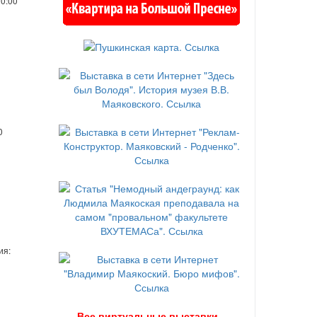
00:00
0
ия:
В
се виртуальные выставки...