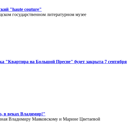
кий "haute couture"
дском государственном литературном музее
а "Квартира на Большой Пресне" будет закрыта 7 сентября
о, в веках Владимир!"
нная Владимиру Маяковскому и Марине Цветаевой