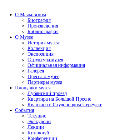
О Маяковском
Биография
Произведения
Библиография
О Музее
История музея
Коллекция
Экспозиция
Структура музея
Официальная информация
Галерея
Пресса о музее
Партнеры музея
Площадки музея
Лубянский проезд
Квартира на Большой Пресне
Квартира в Студенецком Переулке
События
Текущие
Экскурсии
Лекции
Киноклуб
Конференции