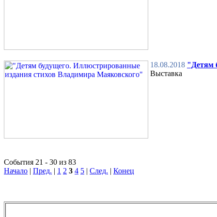
18.08.2018
"Детям 
Выставка
События 21 - 30 из 83
Начало
|
Пред.
|
1
2
3
4
5
|
След.
|
Конец